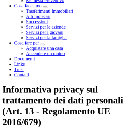
Richiesta Preventivo
Cosa facciamo
Visualizza menù di secondo livello
Trasferimenti Immobiliari
Atti Ipotecari
Successioni
Servizi per le aziende
Servizi per i giovani
Servizi per la famiglia
Cosa fare per
Visualizza menù di secondo livello
Acquistare una casa
Accendere un mutuo
Documenti
Links
Trust
Contatti
Informativa privacy sul
trattamento dei dati personali
(Art. 13 - Regolamento UE
2016/679)