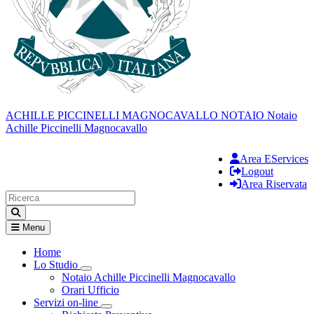
ACHILLE PICCINELLI MAGNOCAVALLO
NOTAIO
Notaio
Achille Piccinelli Magnocavallo
Area EServices
Logout
Area Riservata
Menu
Home
Lo Studio
Visualizza menù di secondo livello
Notaio Achille Piccinelli Magnocavallo
Orari Ufficio
Servizi on-line
Visualizza menù di secondo livello